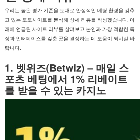
우리는 높은 평가 기준을 토대로 안정적인 베팅 환경을 갖추
고 있는 토토사이트를 분석해 상세 리뷰를 작성했습니다. 아
래에 언급된 사이트 리뷰를 살펴보고 본인과 가장 적합한 특
징과 인터페이스를 갖춘 곳을 결정하는 데 도움이 되시길 바
랍니다.
1. 벳위즈(Betwiz) – 매일 스
포츠 베팅에서 1% 리베이트
를 받을 수 있는 카지노