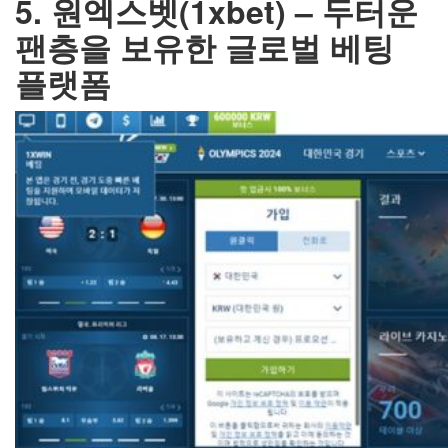
5. 원엑스벳(1xbet) – 두터운
팬층을 보유한 글로벌 베팅
플랫폼