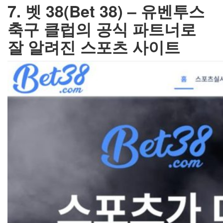
7. 벳 38(Bet 38) – 유벤투스
축구 클럽의 공식 파트너로
잘 알려진 스포츠 사이트