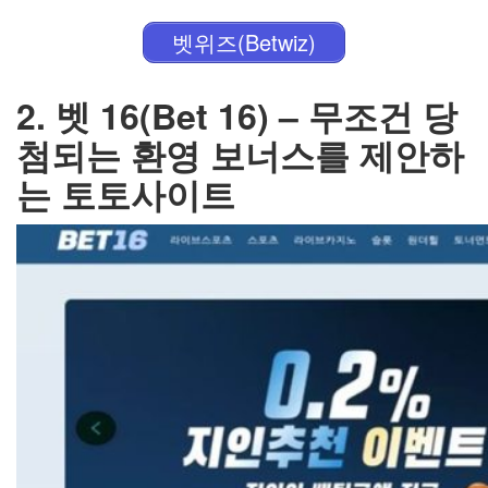
벳위즈(Betwiz)
2. 벳 16(Bet 16) – 무조건 당
첨되는 환영 보너스를 제안하
는 토토사이트