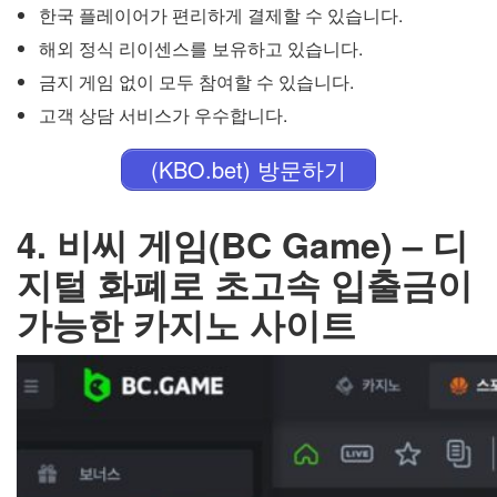
한국 플레이어가 편리하게 결제할 수 있습니다.
해외 정식 리이센스를 보유하고 있습니다.
금지 게임 없이 모두 참여할 수 있습니다.
고객 상담 서비스가 우수합니다.
(KBO.bet) 방문하기
4. 비씨 게임(BC Game) – 디
지털 화폐로 초고속 입출금이
가능한 카지노 사이트