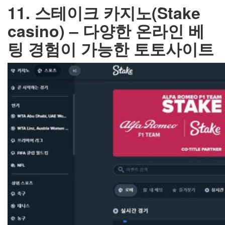
11. 스테이크 카지노(Stake
casino) – 다양한 온라인 베
팅 경험이 가능한 토토사이트