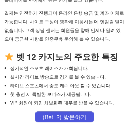
결제는 안전하게 진행되며 온라인 은행 송금 및 계좌 이체로
가능합니다. 사이트 구성이 명확해 이용하는 데 헷갈릴 일이
없습니다. 고객 상담 센터는 회원들을 향해 언제나 열려 있
으며 궁금한 사항을 연중무휴 문의해 볼 수 있습니다.
벳 12 카지노의 주요한 특징
정기적인 스포츠 레이스가 개최됩니다.
실시간 라이브 방송으로 경기를 볼 수 있습니다.
라이브 스포츠에서 중도 캐쉬 아웃 할 수 있습니다.
첫 충전 시 특별한 보너스가 제공됩니다.
VIP 회원이 되면 차별화된 대우를 받을 수 있습니다.
(Bet12) 방문하기