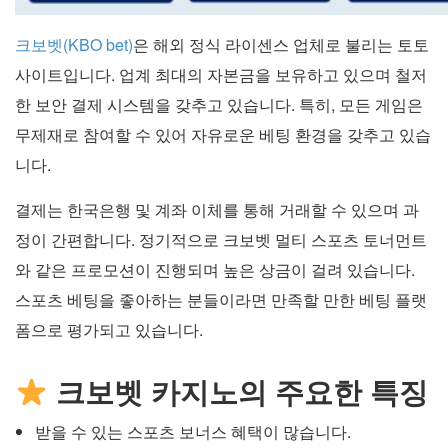
크보벳(KBO bet)
은 해외 정식 라이센스 업체로 불리는 토토
사이트입니다. 업계 최대의 자본금을 보유하고 있으며 철저
한 보안 결제 시스템을 갖추고 있습니다. 특히, 모든 게임은
무제재로 참여할 수 있어 자유로운 베팅 환경을 갖추고 있습
니다.
결제는 한국은행 및 계좌 이체를 통해 거래할 수 있으며 과
정이 간편합니다. 정기적으로 크보벳 멀티 스포츠 토너먼트
와 같은 프로모션이 진행되며 높은 상금이 걸려 있습니다.
스포츠 베팅을 좋아하는 분들이라면 만족할 만한 베팅 플랫
폼으로 평가되고 있습니다.
크보벳 카지노의 주요한 특징
받을 수 있는 스포츠 보너스 혜택이 많습니다.